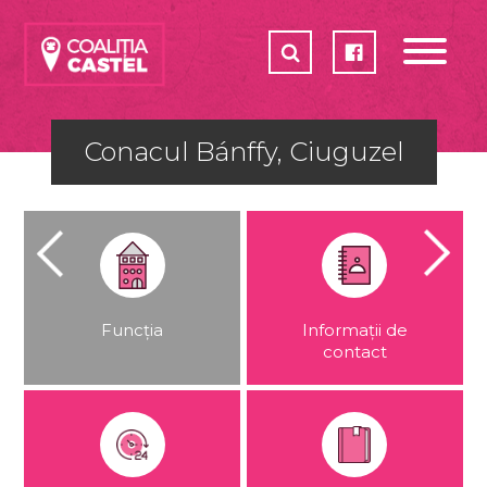
CASTELE
COALIȚIA
CUM POȚI AJUTA?
Conacul Bánffy, Ciuguzel
PLAN DE ACȚIUNE 2017-2018
PARTENERI
SHOP
Funcția
Informații de
contact