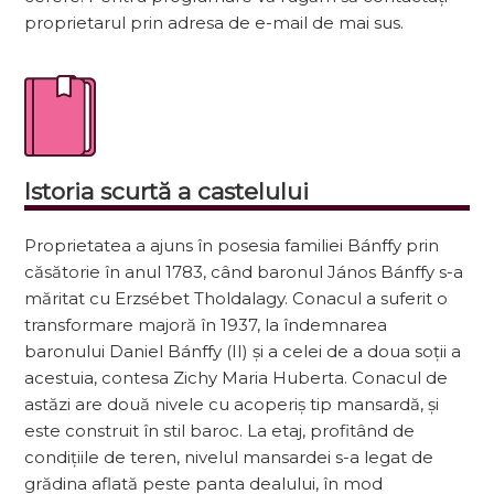
proprietarul prin adresa de e-mail de mai sus.
Istoria scurtă a castelului
Proprietatea a ajuns în posesia familiei Bánffy prin
căsătorie în anul 1783, când baronul János Bánffy s-a
măritat cu Erzsébet Tholdalagy. Conacul a suferit o
transformare majoră în 1937, la îndemnarea
baronului Daniel Bánffy (II) și a celei de a doua soții a
acestuia, contesa Zichy Maria Huberta. Conacul de
astăzi are două nivele cu acoperiș tip mansardă, și
este construit în stil baroc. La etaj, profitând de
condițiile de teren, nivelul mansardei s-a legat de
grădina aflată peste panta dealului, în mod