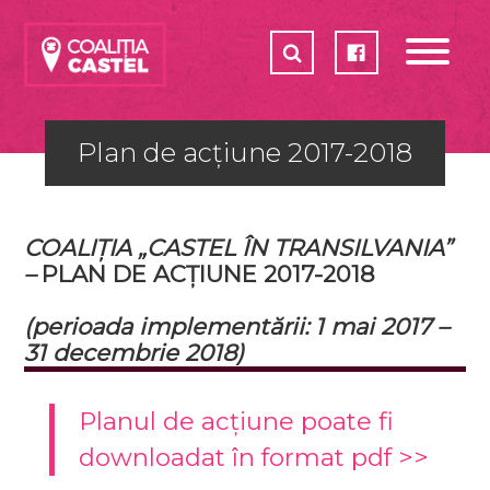
CASTELE
COALIȚIA
CUM POȚI AJUTA?
Plan de acțiune 2017-2018
PLAN DE ACȚIUNE 2017-2018
PARTENERI
COALIȚIA „CASTEL ÎN TRANSILVANIA” 
– 
PLAN DE ACȚIUNE 
2017-2018
SHOP
(perioada implementării: 1 mai 2017 – 
31 decembrie 2018)
Planul de acțiune poate fi
downloadat în format pdf
>>