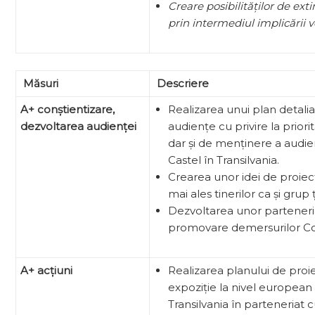
Creare posibilităților de ext
prin
intermediul implicării v
Măsuri
Descriere
A+ conștientizare,
Realizarea unui plan detali
dezvoltarea audienței
audiențe cu privire la priori
dar și de menținere a audie
Castel în Transilvania.
Crearea unor idei de proie
mai ales tinerilor ca și grup 
Dezvoltarea unor partener
promovare demersurilor Coali
A+ acțiuni
Realizarea planului de pro
expoziție la nivel european
Transilvania în parteneriat 