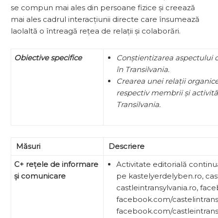
se compun mai ales din persoane fizice și creează
mai ales cadrul interacțiunii directe care însumează
laolaltă o întreagă rețea de relații și colaborări.
Obiective specifice
Conștientizarea aspectului 
în Transilvania.
Crearea unei relații organic
respectiv membrii și activităț
Transilvania.
Măsuri
Descriere
C+ re
țele de informare
Activitate editorială continu
și comunicare
pe kastelyerdelyben.ro, cast
castleintransylvania.ro, fa
facebook.com/castelintransi
facebook.com/castleintrans