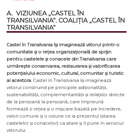
A.  VIZIUNEA „CASTEL ÎN 
TRANSILVANIA”. COALIȚIA „CASTEL ÎN 
TRANSILVANIA”
Castel în Transilvania își imaginează viitorul printr-o
comunitate și o re­țea organizațională de sprijin
pentru castelele și conacele din Transilva­nia care
urmărește conservarea, restaurarea și valorificarea
potențialului economic, cultural, comunitar și turistic
al acestora.
Castel în Transilvania își imaginează
viitorul construind pe principiile adiționalității,
sustenabilității, complemen­tarității și relațiilor directe
de la persoană la persoană, care împreună
formează o rețea și o mișcare bazată pe încredere,
valori comune și o viziune ce ia prezentul (starea
castelelor și conacelor) ca atare și îl pune în serviciul
viitorului.