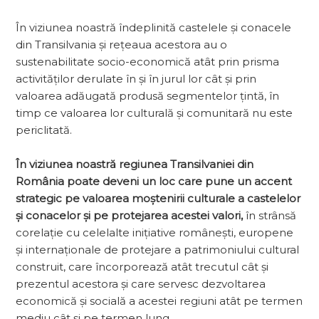
În viziunea noastră îndeplinită castelele și conacele
din Transilvania și rețeaua acestora au o
sustenabilitate socio-economică atât prin prisma
activităților derulate în și în jurul lor cât și prin
valoarea adăugată produsă segmentelor țintă, în
timp ce valoarea lor culturală și comunitară nu este
periclitată.
În viziunea noastră regiunea Transilvaniei din
România poate deveni un loc care pune un accent
strategic pe valoarea moștenirii culturale a castelelor
și conacelor și pe protejarea acestei valori,
în strânsă
corelație cu celelalte iniția­tive românești, europene
și internaționale de protejare a patrimoniului cultural
constru­it, care încorporează atât trecutul cât și
prezentul acestora și care servesc dezvoltarea
economică și socială a acestei regiuni atât pe termen
mediu cât și pe termen lung.