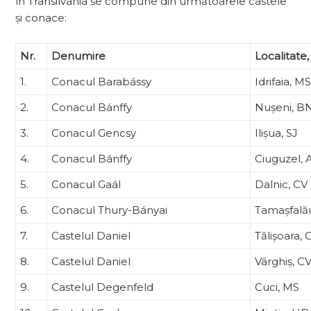
în Transilvania se compune din următoarele castele
și conace:
Nr.
Denumire
Localitate,
1.
Conacul Barabássy
Idrifaia, M
2.
Conacul Bánffy
Nușeni, B
3.
Conacul Gencsy
Ilișua, SJ
4.
Conacul Bánffy
Ciuguzel, 
5.
Conacul Gaál
Dalnic, CV
6.
Conacul Thury-Bányai
Tamașfală
7.
Castelul Daniel
Tălișoara, 
8.
Castelul Daniel
Vârghiș, C
9.
Castelul Degenfeld
Cuci, MS