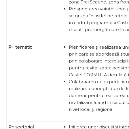
zona Trei Scaune, zona front
Prospectarea voinței unor pa
se grupa în astfel de rețel
în cadrul programului Castel 
discuții premergătoare în a
P+ tematic
Planificarea și realizarea uno
prin care se abordează situa
prin colaborare interdiscipl
pentru revitalizarea acesto
Castel FORMULA derulată în
Colaborarea cu experți din 
realizarea unor ghiduri de lu
domenii pentru realizarea u
revitalizare luând în calcul 
nivel local și regional.
P+ sectorial
Inițierea unor discuții și in