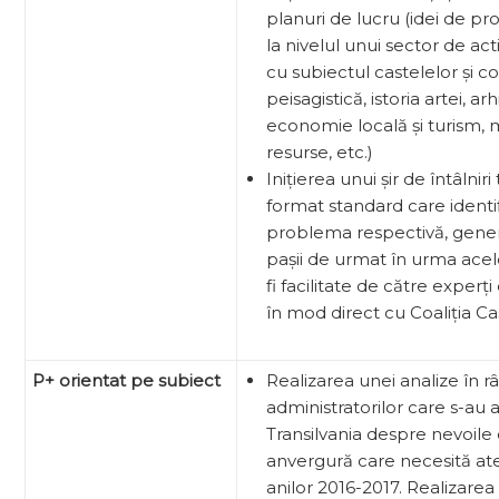
planuri de lucru (idei de p
la nivelul unui sector de act
cu subiectul castelelor și co
peisagistică, istoria artei, ar
economie locală și turism
resurse, etc.)
Inițierea unui șir de întâlni
format standard care identi
problema respectivă, genere
pașii de urmat în urma acelo
fi facilitate de către exper
în mod direct cu Coaliția Cas
P+ orientat pe subiect
Realizarea unei analize în râ
administratorilor care s-au 
Transilvania despre nevoile
anvergură care necesită at
anilor 2016-2017. Realizarea