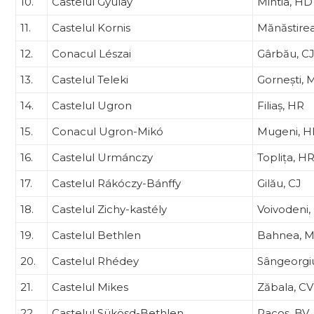
10.
Castelul Gyulay
Mintia, HD
11.
Castelul Kornis
Mănăstirea
12.
Conacul Lészai
Gârbău, C
13.
Castelul Teleki
Gornești, 
14.
Castelul Ugron
Filiaș, HR
15.
Conacul Ugron-Mikó
Mugeni, H
16.
Castelul Urmánczy
Toplița, H
17.
Castelul Rákóczy-Bánffy
Gilău, CJ
18.
Castelul Zichy-kastély
Voivodeni,
19.
Castelul Bethlen
Bahnea, 
20.
Castelul Rhédey
Sângeorgi
21.
Castelul Mikes
Zăbala, CV
22.
Castelul Sükösd-Bethlen
Racoș, BV