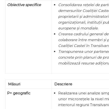
Obiective specifice
Consolidarea rețelei de part
demersurilor Coaliției Castel 
proprietarii și administratori
organizaționali, instituții pu
europene și mondiale
.
Crearea cadrului general de 
colaborare între membri și 
Coaliției Castel în Transilvan
Transpunerea unor parteneria
concrete prin planuri de pro
mobilizează resurse adiționa
Măsuri
Descriere
P+ geografic
Realizarea unei analize simp
unor microrețele la nivel mi
interiorul regiunii Transilva