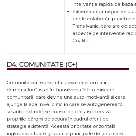
intervenție rapidă pe baza a
Inițierea unor negocieri cu 
unele colaborări punctuale 
Transilvania, care are obiec
aspecte de intervenție rapid
Coaliție.
D4. COMUNITATE (C+)
Comunitatea reprezintă cheia transformării
demersului Castel în Transilvania într-o mișcare
comunitară, care devine una auto-motivantă și care
ajunge la acel nivel critic în care se autogenerează,
se auto-extinde, se consolidează și își creează
propriile pârghii de acțiuni în cadrul oferit de
strategia existentă. Această prioritate orizontală
înglo­bează toate grupurile principale de țintă care