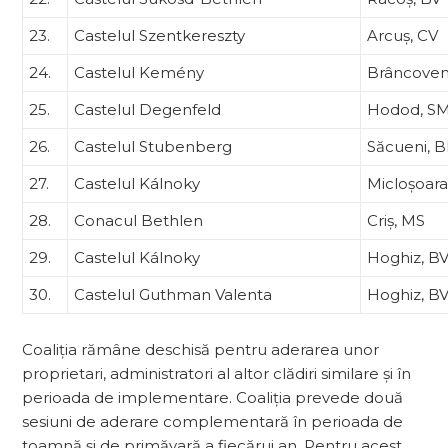
23.
Castelul Szentkereszty
Arcuș, CV
24.
Castelul Kemény
Brâncoven
25.
Castelul Degenfeld
Hodod, S
26.
Castelul Stubenberg
Săcueni, 
27.
Castelul Kálnoky
Micloșoara
28.
Conacul Bethlen
Criș, MS
29.
Castelul Kálnoky
Hoghiz, B
30.
Castelul Guthman Valenta
Hoghiz, B
Coaliția rămâne deschisă pentru aderarea unor
proprietari, administratori al altor clădiri similare și în
perioada de implementare. Coaliția prevede două
sesiuni de aderare complementară în perioada de
toamnă și de primăvară a fiecărui an. Pentru acest