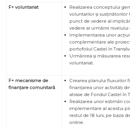
F+ voluntariat
Realizarea conceptului gen
voluntarilor și susținătorilor
punct de vedere al implicăr
vedere al urmăririi nivelului
Implementarea unor acțiuni
complementare ale proiecte
portofoliul Castel în Transilv
Urmărirea și măsurarea resu
voluntariat.
F+ mecanisme de
Crearea planului fluxurilor 
finan
țare comunitară
finanțarea unor activități di
atrase de Fondul Castel în T
Realizarea unor estimări co
implementare al acestui pla
restul de 18 luni, pe baza d
online.