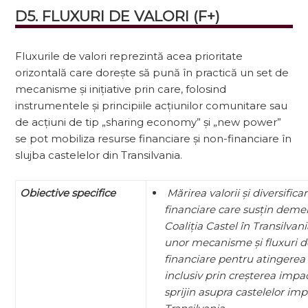
D5. FLUXURI DE VALORI (F+)
Fluxurile de valori reprezintă acea prioritate
orizontală care dorește să pună în prac­tică un set de
mecanisme și inițiative prin care, folosind
instrumentele și principiile acțiunilor comunitare sau
de acțiuni de tip „sharing economy” și „new power”
se pot mobiliza resurse financiare și non-financiare în
slujba castelelor din Transilvania.
Obiective specifice
Mărirea valorii și diversific
financiare care susțin demer
Coaliția Castel în Transilvan
unor mecanisme și fluxuri de
financiare pentru atingerea 
inclusiv prin creșterea impac
sprijin asupra castelelor impl