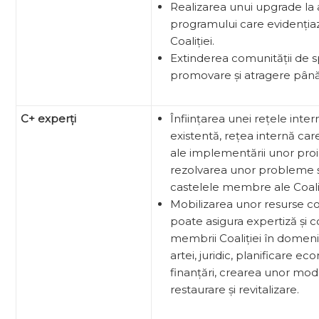
Realizarea unui upgrade la a
programului care evidenția
Coaliției.
Extinderea comunității de s
promovare și atragere până
C+ experți
Înființarea unei rețele inte
existentă, rețea internă car
ale implementării unor proi
rezolvarea unor probleme și
castelele membre ale Coaliț
Mobilizarea unor resurse 
poate asigura expertiză și
membrii Coaliției în domenii
artei, juridic, planificare ec
finanțări, crearea unor mod
restaurare și revitalizare.