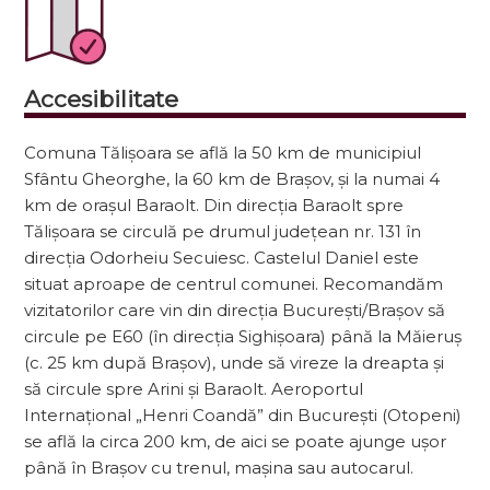
Accesibilitate
Comuna Tălișoara se află la 50 km de municipiul
Sfântu Gheorghe, la 60 km de Brașov, și la numai 4
km de orașul Baraolt. Din direcția Baraolt spre
Tălișoara se circulă pe drumul județean nr. 131 în
direcția Odorheiu Secuiesc. Castelul Daniel este
situat aproape de centrul comunei. Recomandăm
vizitatorilor care vin din direcția București/Brașov să
circule pe E60 (în direcția Sighișoara) până la Măieruș
(c. 25 km după Brașov), unde să vireze la dreapta și
să circule spre Arini și Baraolt. Aeroportul
Internațional „Henri Coandă” din București (Otopeni)
se află la circa 200 km, de aici se poate ajunge ușor
până în Brașov cu trenul, mașina sau autocarul.