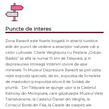
Puncte de interes
Zona Baraolt este foarte bogată în atracții turistice
atât din punct de vedere a atracțiilor naturale cât și
celor culturale. Cheile Vârghișului cu Peștera „Orbán
Balázs” se află la numai 15 km de Tălișoara, și în
depresiunea întreagă întâlnim izvore de ape
minerale. În Muzeul Depresiunii Baraolt se pot vizita
niște expoziții speciale, de ex., expoziția de Schelete
de mastodon și expoziția istorică de Soldați de
plumb. Din Tălișoara se ajunge ușor și la Castelul
Kálnoky din Micloșoara, care găzduiește Muzeul Vieții
Transilvănene, la Castelul Daniel din Vârghiș, la
Conacul Boda din Filia, la Casele de oaspeți ale