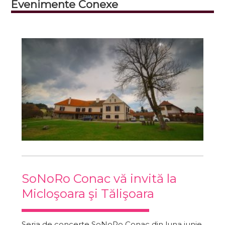
Evenimente Conexe
SoNoRo Conac vă invită la
Micloşoara şi Tălişoara
Seria de concerte SoNoRo Conac din luna iunie