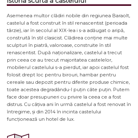
Istoria scurtă a castelului
Asemenea multor clădiri nobile din regiunea Baraolt,
castelul a fost construit în stil renascentist (perioada
târzie), iar în secolul al XIX-lea i s-a adăugat o aripă,
construită în stil clasicist. Clădirea conține mai multe
sculpturi în piatră, valoroase, construite în stil
renascentist. După naționalizare, castelul a trecut
prin ceea ce au trecut majoritatea castelelor,
mobilierul castelului s-a pierdut, iar apoi castelul fost
folosit drept loc pentru birouri, hambar pentru
cereale sau depozit pentru diferite produse chimice,
toate acestea degradându-l puțin câte puțin. Putem
face doar presupuneri cu privire la ceea ce a fost
distrus. Cu câțiva ani în urmă castelul a fost renovat în
întregime, și din 2014 în incinta castelului
funcționează un hotel de lux.