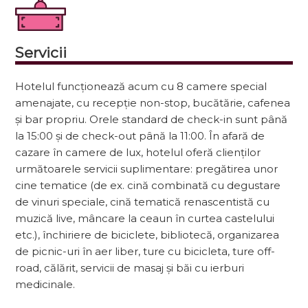
Servicii
Hotelul funcționează acum cu 8 camere special
amenajate, cu recepție non-stop, bucătărie, cafenea
și bar propriu. Orele standard de check-in sunt până
la 15:00 și de check-out până la 11:00. În afară de
cazare în camere de lux, hotelul oferă clienților
următoarele servicii suplimentare: pregătirea unor
cine tematice (de ex. cină combinată cu degustare
de vinuri speciale, cină tematică renascentistă cu
muzică live, mâncare la ceaun în curtea castelului
etc.), închiriere de biciclete, bibliotecă, organizarea
de picnic-uri în aer liber, ture cu bicicleta, ture off-
road, călărit, servicii de masaj și băi cu ierburi
medicinale.