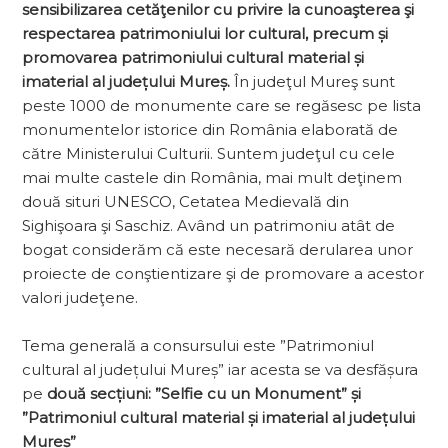
sensibilizarea cetăţenilor cu privire la cunoaşterea şi
respectarea patrimoniului lor cultural, precum și
promovarea patrimoniului cultural material și
imaterial al județului Mureș.
În judeţul Mureş sunt
peste 1000 de monumente care se regăsesc pe lista
monumentelor istorice din România elaborată de
către Ministerului Culturii. Suntem judeţul cu cele
mai multe castele din România, mai mult deţinem
două situri UNESCO, Cetatea Medievală din
Sighişoara şi Saschiz. Având un patrimoniu atât de
bogat considerăm că este necesară derularea unor
proiecte de conştientizare şi de promovare a acestor
valori judeţene.
Tema generală a consursului este ”Patrimoniul
cultural al județului Mureș” iar acesta se va desfășura
pe
două secțiuni: ”Selfie cu un Monument” și
”Patrimoniul cultural material și imaterial al județului
Mureș”