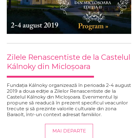
Zilele Renascentiste de la Castelul
Kálnoky din Micloșoara
Fundația Kálnoky organizează în perioada 2-4 august
2019 a doua ediție a Zilelor Renascentiste de la
Castelul Kálnoky din Micloșoara. Evenimentul își
propune să readucă în prezent specificul veacurilor
trecute și să prezinte valorile culturale din zona
Baraolt, într-un context adresat familiilor.
MAI DEPARTE